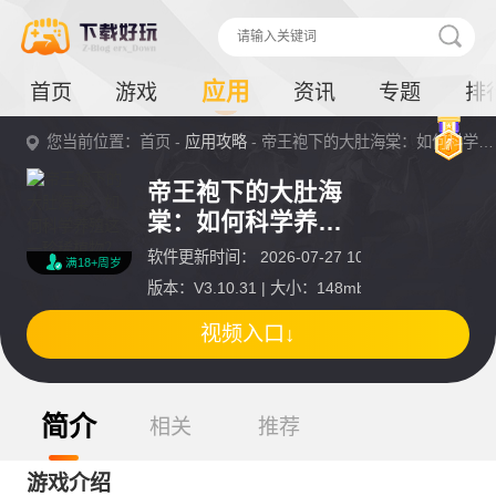
应用
首页
游戏
资讯
专题
排
您当前位置：首页 -
应用攻略
- 帝王袍下的大肚海棠：如何科学养殖这一珍稀植物？详情
帝王袍下的大肚海
棠：如何科学养殖
这一珍稀植物？
软件更新时间： 2026-07-27 10:07:48
满18+周岁
版本：V3.10.31 | 大小：148mb
视频入口↓
简介
相关
推荐
游戏介绍