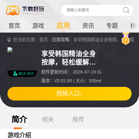
应用
首页
游戏
资讯
专题
排
您当前位置：首页 -
应用攻略
- 享受韩国精油全身按摩，轻松缓解身心疲劳详情
享受韩国精油全身
按摩，轻松缓解身
心疲劳
软件更新时间： 2026-07-19 02:07:00
满18+周岁
版本：V3.02.00 | 大小：100mb
视频入口↓
简介
相关
推荐
游戏介绍